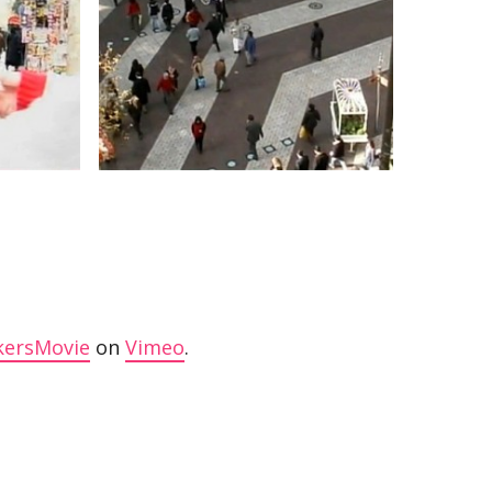
kersMovie
on
Vimeo
.