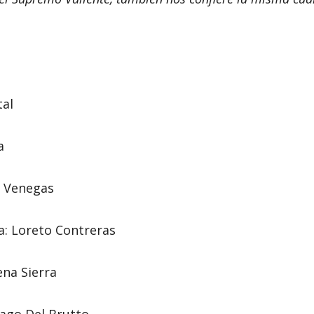
al
a
a Venegas
a: Loreto Contreras
ena Sierra
iago Del Brutto