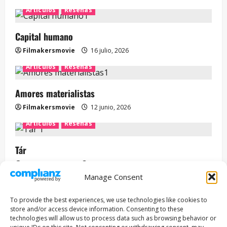
Artículos
Reseñas
Capital humano
Filmakersmovie
16 julio, 2026
Artículos
Reseñas
Amores materialistas
Filmakersmovie
12 junio, 2026
Artículos
Reseñas
Tár
Filmakersmovie
12 mayo, 2026
Manage Consent
Entrevista
Series
To provide the best experiences, we use technologies like cookies to
ENCUENTROS CON IVÁN URIEL T3E22: JUAN PATRICIO
store and/or access device information. Consenting to these
RIVEROLL
technologies will allow us to process data such as browsing behavior or