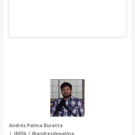
—
—
—
Andrés Palma Buratta
|
IMDb
|
@andresdepalma