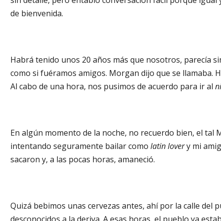
sin detalle, pero entabló conversación fácil porque igua
de bienvenida.
Habrá tenido unos 20 años más que nosotros, parecía sim
como si fuéramos amigos. Morgan dijo que se llamaba. H
Al cabo de una hora, nos pusimos de acuerdo para ir al
n
En algún momento de la noche, no recuerdo bien, el tal M
intentando seguramente bailar como
latin lover
y mi amig
sacaron y, a las pocas horas, amaneció.
Quizá bebimos unas cervezas antes, ahí por la calle del p
desconocidos a la deriva. A esas horas, el pueblo ya estab