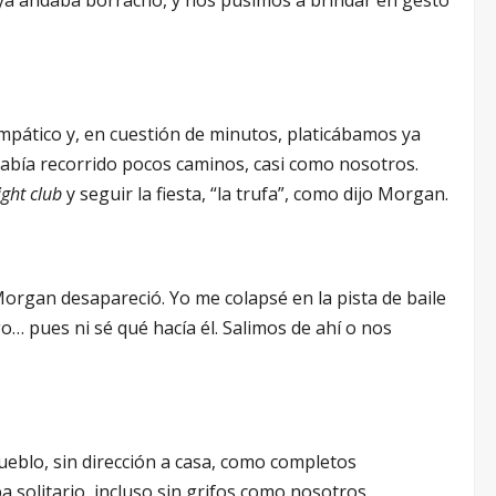
l ya andaba borracho, y nos pusimos a brindar en gesto
pático y, en cuestión de minutos, platicábamos ya
abía recorrido pocos caminos, casi como nosotros.
ight club
y seguir la fiesta, “la trufa”, como dijo Morgan.
organ desapareció. Yo me colapsé en la pista de baile
o… pues ni sé qué hacía él. Salimos de ahí o nos
ueblo, sin dirección a casa, como completos
a solitario, incluso sin grifos como nosotros.