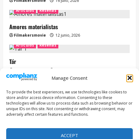
Filmakersmovie
16 julio, 2026
Artículos
Reseñas
Amores materialistas
Filmakersmovie
12 junio, 2026
Artículos
Reseñas
Tár
Filmakersmovie
12 mayo, 2026
Manage Consent
Entrevista
Series
To provide the best experiences, we use technologies like cookies to
ENCUENTROS CON IVÁN URIEL T3E22: JUAN PATRICIO
store and/or access device information. Consenting to these
RIVEROLL
technologies will allow us to process data such as browsing behavior or
unique IDs on this site. Not consenting or withdrawing consent, may
Filmakersmovie
5 mayo, 2026
adversely affect certain features and functions.
Copyright © Todos los derechos reservados 2026
|
ACCEPT