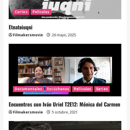
Cortos
Películas
Etnateiuqni
Filmakersmovie
26 mayo, 2025
Documentales
Escúchanos
Películas
Series
Encuentros con Iván Uriel T2E12: Mónica del Carmen
Filmakersmovie
5 octubre, 2021