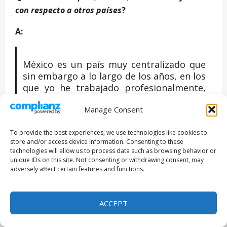
con respecto a otros países
?
A:
México es un país muy centralizado que
sin embargo a lo largo de los años, en los
que yo he trabajado profesionalmente,
he visto como se ha abierto a la oferta de
Manage Consent
buen teatro, de buen cine, de buenos
espectáculos musicales, etc. en todo el
To provide the best experiences, we use technologies like cookies to
país. Pero sigue siendo la Ciudad de
store and/or access device information. Consenting to these
México un foco, vamos a decir, de
technologies will allow us to process data such as browsing behavior or
atracción muy importante. Yo creo que
unique IDs on this site. Not consenting or withdrawing consent, may
hay una oferta muy, muy amplia de más
adversely affect certain features and functions.
de 60 teatros operando al mismo tiempo,
con una gran diversidad. Hay muchísima
ACCEPT
gente joven, directores, dramaturgos
nuevos. Eso me reconforta mucho