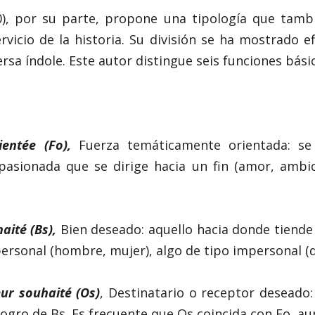
), por su parte, propone una tipología que tambi
ervicio de la historia. Su división se ha mostrado 
ersa índole. Este autor distingue seis funciones bási
ientée (Fo),
Fuerza temáticamente orientada: se
pasionada que se dirige hacia un fin (amor, ambi
aité (Bs),
Bien deseado: aquello hacia donde tiende
ersonal (hombre, mujer), algo de tipo impersonal (d
ur souhaité (Os)
, Destinatario o receptor deseado:
logro de Bs. Es frecuente que Os coincida con Fo, a