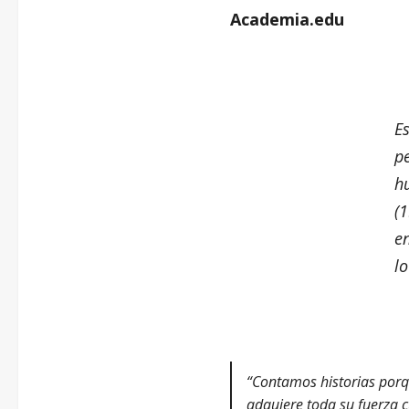
Academia.edu
Es
p
h
(
en
lo
“Contamos historias porqu
adquiere toda su fuerza c