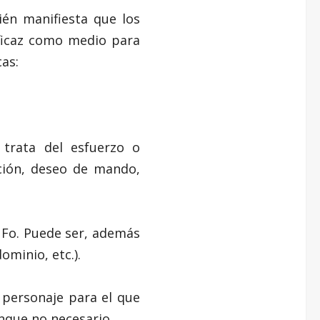
én manifiesta que los
eficaz como medio para
cas:
 trata del esfuerzo o
ción, deseo de mando,
 Fo. Puede ser, además
ominio, etc.).
 personaje para el que
unque no necesario.