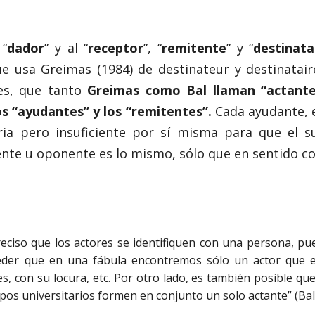
 “
dador
” y al “
receptor
”, “
remitente
” y “
destinata
e usa Greimas (1984) de destinateur y destinataire
res, que tanto
Greimas como Bal llaman “actantes
s “ayudantes” y los “remitentes”.
Cada ayudante, e
ia pero insuficiente por sí misma para que el su
nte u oponente es lo mismo, sólo que en sentido co
reciso que los actores se identifiquen con una persona, pu
ceder que en una fábula encontremos sólo un actor que 
, con su locura, etc. Por otro lado, es también posible qu
upos universitarios formen en conjunto un solo actante” (Bal,