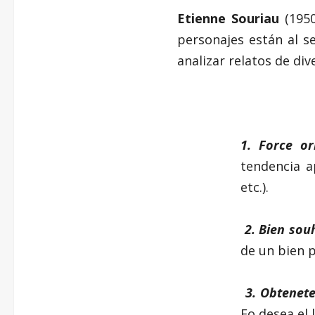
Etienne Souriau
(1950
personajes están al s
analizar relatos de div
1. Force or
tendencia a
etc.).
2. Bien souh
de un bien p
3. Obtenete
Fo desea el 