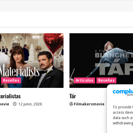
Reseñas
Artículos
Reseñas
rialistas
Tár
movie
12 junio, 2026
Filmakersmovie
12 mayo, 2
To provide 
access devi
data such a
withdrawing