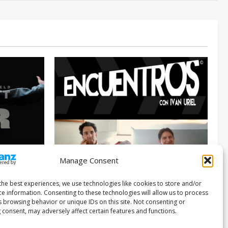
Manage Consent
Entrevista
Series
026
the best experiences, we use technologies like cookies to store and/or
ce information. Consenting to these technologies will allow us to process
ENCUENTROS CON IVÁN URIEL T3E22:
s browsing behavior or unique IDs on this site. Not consenting or
JUAN PATRICIO RIVEROLL
 consent, may adversely affect certain features and functions.
Filmakersmovie
5 mayo, 2026