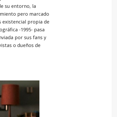
e su entorno, la
brimiento pero marcado
s existencial propia de
tográfica -1995- pasa
nviada por sus fans y
vistas o dueños de