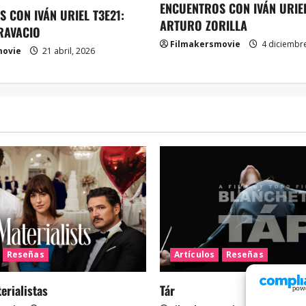
ENCUENTROS CON IVÁN URIEL
 CON IVÁN URIEL T3E21:
ARTURO ZORILLA
RAVACIO
Filmakersmovie
4 diciembre
movie
21 abril, 2026
Reseñas
Artículos
Reseñas
rialistas
Tár