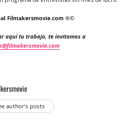
nal Filmakersmovie.com ®©
r aquí tu trabajo, te invitamos a
o@filmakersmovie.com
akersmovie
ee author's posts