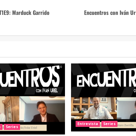
 T1E9: Marduck Garrido
Encuentros con Iván Ur
Entrevista
Series
a
Series