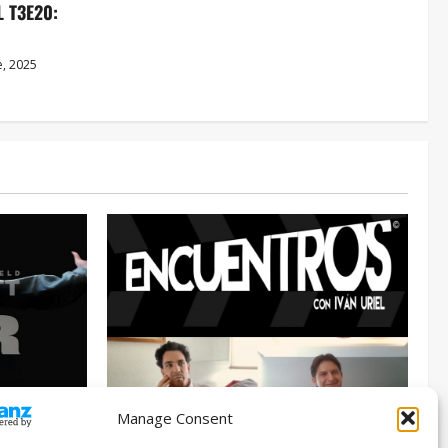
 T3E20:
, 2025
Manage Consent
Entrevista
Series