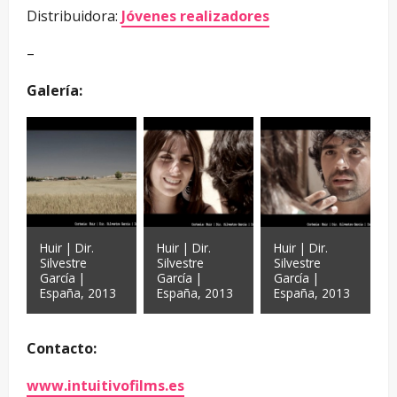
Distribuidora:
Jóvenes realizadores
–
Galería:
Huir | Dir.
Huir | Dir.
Huir | Dir.
Silvestre
Silvestre
Silvestre
García |
García |
García |
España, 2013
España, 2013
España, 2013
Contacto:
www.intuitivofilms.es