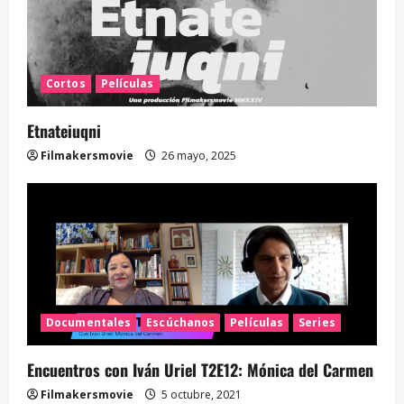
Cortos
Películas
Etnateiuqni
Filmakersmovie
26 mayo, 2025
Documentales
Escúchanos
Películas
Series
Encuentros con Iván Uriel T2E12: Mónica del Carmen
Filmakersmovie
5 octubre, 2021