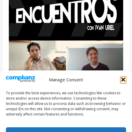
Manage Consent
Entrevista
Series
To provide the best experiences, we use technologies like cookies to
ENCUENTROS CON IVÁN URIEL T3E22: JUAN PATRICIO
store and/or access device information. Consenting to these
RIVEROLL
technologies will allow us to process data such as browsing behavior or
unique IDs on this site. Not consenting or withdrawing consent, may
Filmakersmovie
5 mayo, 2026
adversely affect certain features and functions.