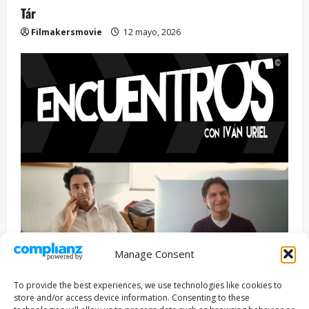
Tár
Filmakersmovie
12 mayo, 2026
Manage Consent
Entrevista
Series
To provide the best experiences, we use technologies like cookies to
ENCUENTROS CON IVÁN URIEL T3E22: JUAN PATRICIO
store and/or access device information. Consenting to these