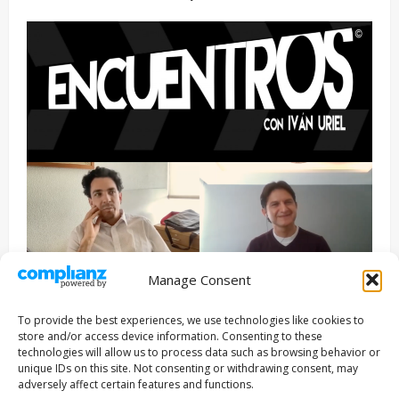
Manage Consent
Entrevista
Series
To provide the best experiences, we use technologies like cookies to
ENCUENTROS CON IVÁN URIEL T3E22: JUAN PATRICIO
store and/or access device information. Consenting to these
RIVEROLL
technologies will allow us to process data such as browsing behavior or
unique IDs on this site. Not consenting or withdrawing consent, may
Filmakersmovie
5 mayo, 2026
adversely affect certain features and functions.