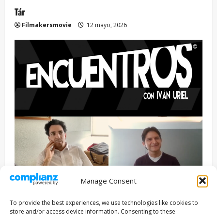
Tár
Filmakersmovie
12 mayo, 2026
Manage Consent
Entrevista
Series
To provide the best experiences, we use technologies like cookies to
ENCUENTROS CON IVÁN URIEL T3E22: JUAN PATRICIO
store and/or access device information. Consenting to these