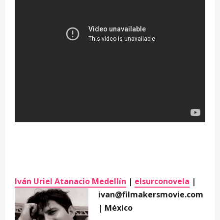
–
–
Iván Uriel Atanacio Medellín
|
elsurconovela
|
ivan@filmakersmovie.com
| México