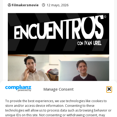
Filmakersmovie
12 mayo, 2026
Manage Consent
Entrevista
Series
To provide the best experiences, we use technologies like cookies to
ENCUENTROS CON IVÁN URIEL T3E22: JUAN PATRICIO
store and/or access device information. Consenting to these
RIVEROLL
technologies will allow us to process data such as browsing behavior or
unique IDs on this site. Not consenting or withdrawing consent, may