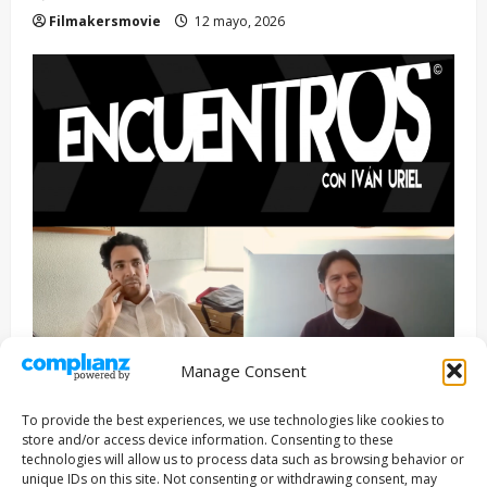
Filmakersmovie
12 mayo, 2026
Manage Consent
Entrevista
Series
To provide the best experiences, we use technologies like cookies to
ENCUENTROS CON IVÁN URIEL T3E22: JUAN PATRICIO
store and/or access device information. Consenting to these
RIVEROLL
technologies will allow us to process data such as browsing behavior or
unique IDs on this site. Not consenting or withdrawing consent, may