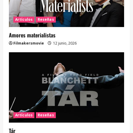
Artículos
Reseñas
Amores materialistas
Filmakersmovie
12 junio, 2026
Artículos
Reseñas
Tár