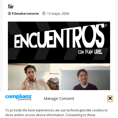
Tár
Filmakersmovie
12 mayo, 2026
Manage Consent
Entrevista
Series
To provide the best experiences, we use technologies like cookies to
ENCUENTROS CON IVÁN URIEL T3E22: JUAN PATRICIO
store and/or access device information. Consenting to these