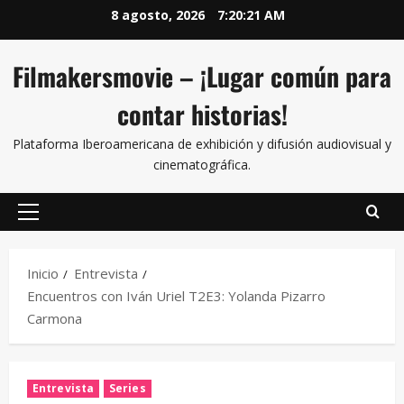
8 agosto, 2026
7:20:21 AM
Filmakersmovie – ¡Lugar común para
contar historias!
Plataforma Iberoamericana de exhibición y difusión audiovisual y
cinematográfica.
Inicio
Entrevista
Encuentros con Iván Uriel T2E3: Yolanda Pizarro
Carmona
Entrevista
Series