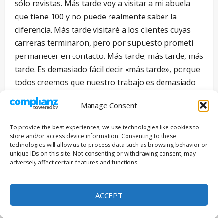
sólo revistas. Más tarde voy a visitar a mi abuela
que tiene 100 y no puede realmente saber la
diferencia. Más tarde visitaré a los clientes cuyas
carreras terminaron, pero por supuesto prometí
permanecer en contacto. Más tarde, más tarde, más
tarde. Es demasiado fácil decir «más tarde», porque
todos creemos que nuestro trabajo es demasiado
importante para detenernos, minuto a minuto, por
Manage Consent
algo que pueda interferir con la búsqueda
incesante e implacable del movimiento hacia
To provide the best experiences, we use technologies like cookies to
delante y de mayor éxito. No se equivoquen, soy un
store and/or access device information. Consenting to these
technologies will allow us to process data such as browsing behavior or
gran fanático del éxito. Pero esta noche, propongo
unique IDs on this site. Not consenting or withdrawing consent, may
un mejor tipo de éxito. Podría estar equivocado,
adversely affect certain features and functions.
pero si sigue leyendo y sigo escribiendo, podemos
llegar juntos.
ACCEPT