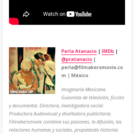
–
Perla Atanacio
|
IMDb
|
@pratanacio
|
perla@filmakersmovie.co
m | México
Imaginaria Mexicana.
Guionista de televisión, ficción
y documental. Directora, investigadora social.
Productora Audiovisual y diseñadora publicitaria.
Filmakersmovie combina sus pasiones, la difusión, las
relaciones humanas y sociales, propalando historias