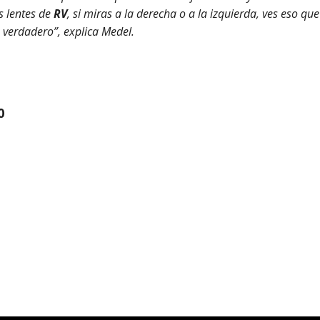
s lentes de
RV
, si miras a la derecha o a la izquierda, ves eso que
o verdadero”, explica Medel.
0