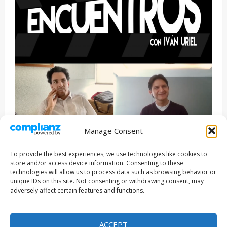
Manage Consent
Entrevista
Series
To provide the best experiences, we use technologies like cookies to
ENCUENTROS CON IVÁN URIEL T3E22: JUAN PATRICIO
store and/or access device information. Consenting to these
RIVEROLL
technologies will allow us to process data such as browsing behavior or
unique IDs on this site. Not consenting or withdrawing consent, may
Filmakersmovie
5 mayo, 2026
adversely affect certain features and functions.
Copyright © Todos los derechos reservados 2026
|
ACCEPT