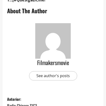
Y…¡#QueSigaElCine!
About The Author
Filmakersmovie
See author's posts
Anterior:
Radio Chinaco T1C3