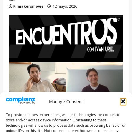
Filmakersmovie
12 mayo, 2026
Manage Consent
Entrevista
Series
To provide the best experiences, we use technologies like cookies to
ENCUENTROS CON IVÁN URIEL T3E22: JUAN PATRICIO
store and/or access device information. Consenting to these
RIVEROLL
technologies will allow us to process data such as browsing behavior or
unique IDs on this site. Not consenting or withdrawing consent, may