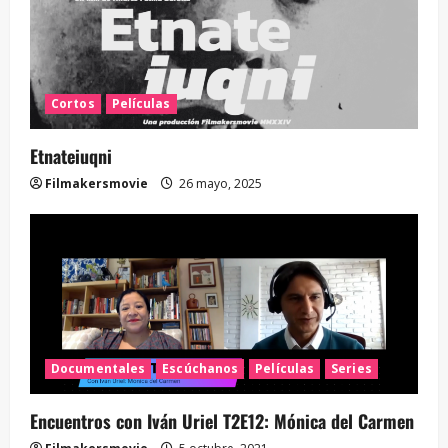
Cortos
Películas
Etnateiuqni
Filmakersmovie
26 mayo, 2025
Documentales
Escúchanos
Películas
Series
Encuentros con Iván Uriel T2E12: Mónica del Carmen