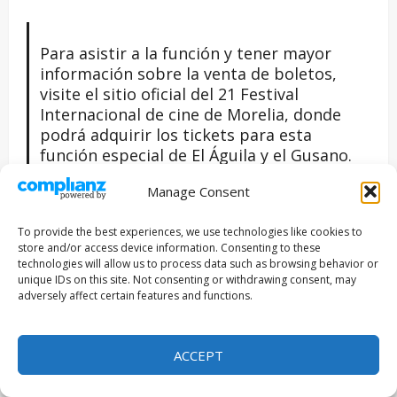
Para asistir a la función y tener mayor
información sobre la venta de boletos,
visite el sitio oficial del 21 Festival
Internacional de cine de Morelia, donde
podrá adquirir los tickets para esta
función especial de El Águila y el Gusano.
https://moreliafilmfest.com/peliculas/el-
Manage Consent
aguila-y-el-gusano
To provide the best experiences, we use technologies like cookies to
store and/or access device information. Consenting to these
technologies will allow us to process data such as browsing behavior or
unique IDs on this site. Not consenting or withdrawing consent, may
Sinopsis:
adversely affect certain features and functions.
La fábula arranca cuando Calixta, dueña de un
salón de belleza y spa aplica masaje a su clienta,
ACCEPT
una guapa cuarentona, la Güera Peñaloza. Durante