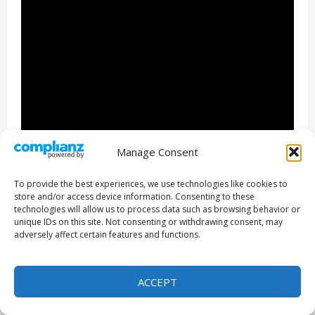
Manage Consent
To provide the best experiences, we use technologies like cookies to
store and/or access device information. Consenting to these
technologies will allow us to process data such as browsing behavior or
unique IDs on this site. Not consenting or withdrawing consent, may
–
adversely affect certain features and functions.
Sinopsis Capítulo
7:
John Death limpia vidrios
ACCEPT
John Death
ha conseguido otro empleo donde espera