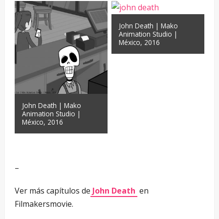
John Death | Mako
Animation Studio |
México, 2016
John Death | Mako
Animation Studio |
México, 2016
–
–
Ver más capítulos de
John Death
en
Filmakersmovie.