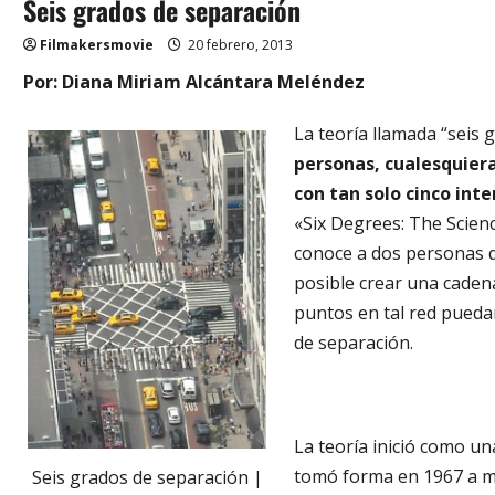
Seis grados de separación
Filmakersmovie
20 febrero, 2013
Por: Diana Miriam Alcántara Meléndez
La teoría llamada “seis
personas, cualesquier
con tan solo cinco int
«Six Degrees: The Scien
conoce a dos personas q
posible crear una caden
puntos en tal red pueda
de separación.
La teoría inició como u
tomó forma en 1967 a m
Seis grados de separación |