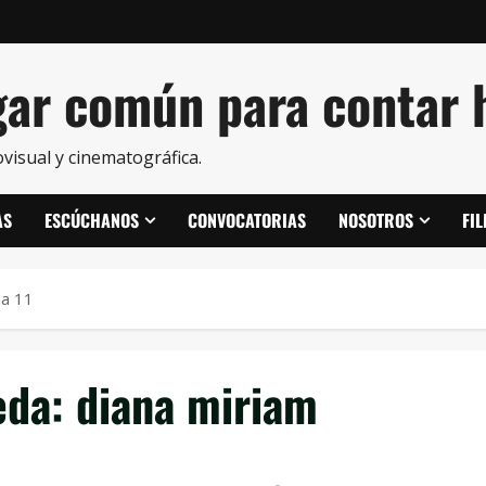
ar común para contar h
visual y cinematográfica.
AS
ESCÚCHANOS
CONVOCATORIAS
NOSOTROS
FI
na 11
eda:
diana miriam