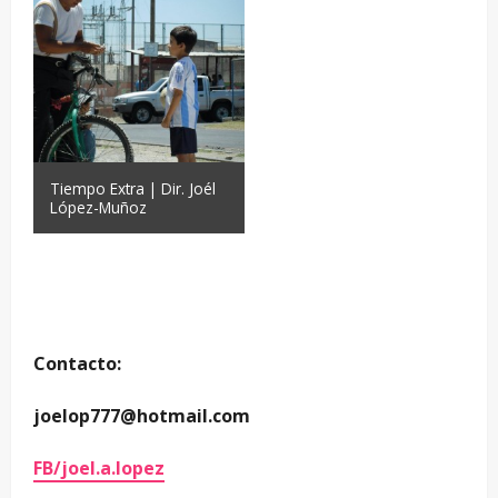
Tiempo Extra | Dir. Joél
López-Muñoz
—
—
Contacto:
joelop777@hotmail.com
FB/joel.a.lopez