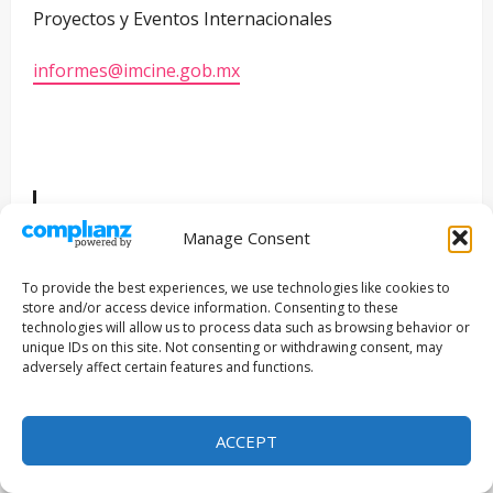
Proyectos y Eventos Internacionales
informes@imcine.gob.mx
COSTA RICA
Manage Consent
To provide the best experiences, we use technologies like cookies to
store and/or access device information. Consenting to these
(26 julio al 11 agosto)
technologies will allow us to process data such as browsing behavior or
unique IDs on this site. Not consenting or withdrawing consent, may
adversely affect certain features and functions.
Programador
: Elvira Rossel
Institución / persona de contacto
:
Centro
ACCEPT
Costarricense de Producción Cinematográfica