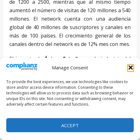
de 1200 a 2500, mientras que al mismo tiempo
aumentó el número de visitas de 120 millones a 540
millones. El network cuenta con una audiencia
global de 40 millones de suscriptores y canales en
más de 100 países. El crecimiento general de los
canales dentro del network es de 12% mes con mes.
El impacto de
Ánima Estudios
en la industria del
entretenimiento continua creciendo, ya que gracias
Manage Consent
a sus producciones cuenta con presencia en más de
To provide the best experiences, we use technologies like cookies to
30 países. Solamente el año pasado, estrenó tres
store and/or access device information. Consenting to these
películas animadas en cines y debutó dos series en
technologies will allow us to process data such as browsing behavior or
unique IDs on this site. Not consenting or withdrawing consent, may
TV, además de arrancar con la creación y
adversely affect certain features and functions.
producción de la primer serie animada original de
Netflix producida en Latinoamérica, la cual se
ACCEPT
estrenará a nivel mundial en 2017.