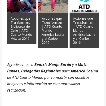
Acciones que
Acciones que
Acciones que
Tranforman:
Transforman
Transforman
Biblioteca de
| ATD Cuarto
| ATD Cuarto
Calle | ATD
Mundo
Mundo
Cuarto Mundo
América Latina
América Latina
México 2016
y el Caribe
y el Caribe
2016
2016
–
Agradecemos a
Beatríz Monje Barón
y a
Matt
Davies
,
Delegados Regionales
para
América Latina
de ATD Cuarto Mundo por compartir con nosotros
imágenes e información de esta maravillosa
realización.