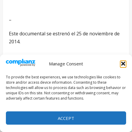
–
Este documental se estrenó el 25 de noviembre de
2014.
Manage Consent
Equipo:
To provide the best experiences, we use technologies like cookies to
Edición: Andrés Palma Buratta
store and/or access device information. Consenting to these
technologies will allow us to process data such as browsing behavior or
Animación Logo FMM: Alfonso Medina Parra
unique IDs on this site. Not consenting or withdrawing consent, may
Diseño Logo FMM: Juan Pablo Mejía Arango
adversely affect certain features and functions.
Filmakersmovie.com
ACCEPT
Iberoamérica, 2014